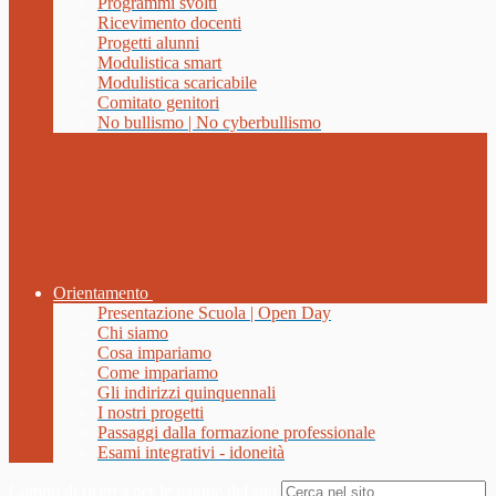
Programmi svolti
Ricevimento docenti
Progetti alunni
Modulistica smart
Modulistica scaricabile
Comitato genitori
No bullismo | No cyberbullismo
Orientamento
Presentazione Scuola | Open Day
Chi siamo
Cosa impariamo
Come impariamo
Gli indirizzi quinquennali
I nostri progetti
Passaggi dalla formazione professionale
Esami integrativi - idoneità
Campo di ricerca per le pagine del sito