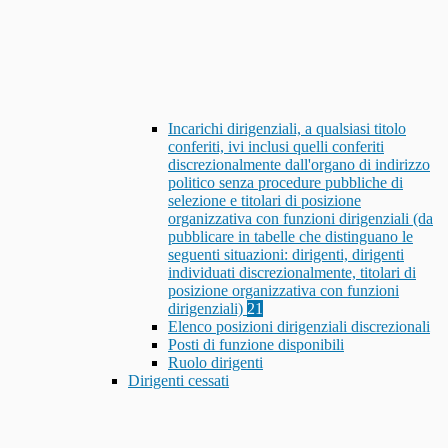
Incarichi dirigenziali, a qualsiasi titolo
conferiti, ivi inclusi quelli conferiti
discrezionalmente dall'organo di indirizzo
politico senza procedure pubbliche di
selezione e titolari di posizione
organizzativa con funzioni dirigenziali (da
pubblicare in tabelle che distinguano le
seguenti situazioni: dirigenti, dirigenti
individuati discrezionalmente, titolari di
posizione organizzativa con funzioni
dirigenziali)
21
Elenco posizioni dirigenziali discrezionali
Posti di funzione disponibili
Ruolo dirigenti
Dirigenti cessati