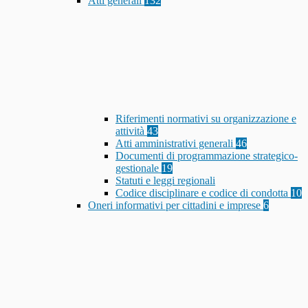
Atti generali
132
Riferimenti normativi su organizzazione e
attività
43
Atti amministrativi generali
46
Documenti di programmazione strategico-
gestionale
19
Statuti e leggi regionali
Codice disciplinare e codice di condotta
10
Oneri informativi per cittadini e imprese
6