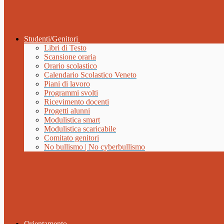
Studenti/Genitori
Libri di Testo
Scansione oraria
Orario scolastico
Calendario Scolastico Veneto
Piani di lavoro
Programmi svolti
Ricevimento docenti
Progetti alunni
Modulistica smart
Modulistica scaricabile
Comitato genitori
No bullismo | No cyberbullismo
Orientamento