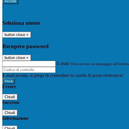
-
Entra con SPID
Entra con CIE
Seleziona utente
button close
×
Recupero password
button close
×
E-mail
Verrà inviato un messaggio all'indirizz
E-mail inviata, si prega di controllare la casella di posta elettronica!
Errore
Chiudi
Successo
Chiudi
Informazione
Chiudi