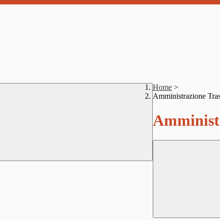
Home
>
Amministrazione Tra
Amministr