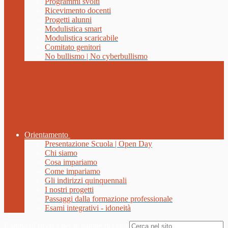
Programmi svolti
Ricevimento docenti
Progetti alunni
Modulistica smart
Modulistica scaricabile
Comitato genitori
No bullismo | No cyberbullismo
Orientamento
Presentazione Scuola | Open Day
Chi siamo
Cosa impariamo
Come impariamo
Gli indirizzi quinquennali
I nostri progetti
Passaggi dalla formazione professionale
Esami integrativi - idoneità
Campo di ricerca per le pagine del sito