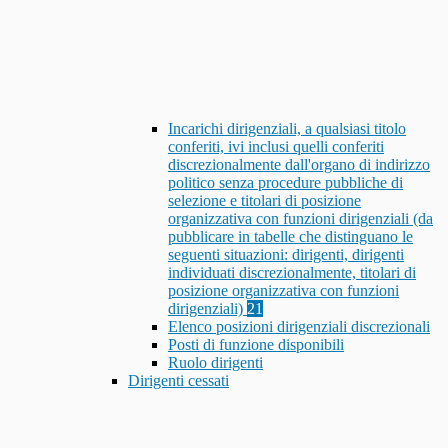
Incarichi dirigenziali, a qualsiasi titolo
conferiti, ivi inclusi quelli conferiti
discrezionalmente dall'organo di indirizzo
politico senza procedure pubbliche di
selezione e titolari di posizione
organizzativa con funzioni dirigenziali (da
pubblicare in tabelle che distinguano le
seguenti situazioni: dirigenti, dirigenti
individuati discrezionalmente, titolari di
posizione organizzativa con funzioni
dirigenziali)
21
Elenco posizioni dirigenziali discrezionali
Posti di funzione disponibili
Ruolo dirigenti
Dirigenti cessati