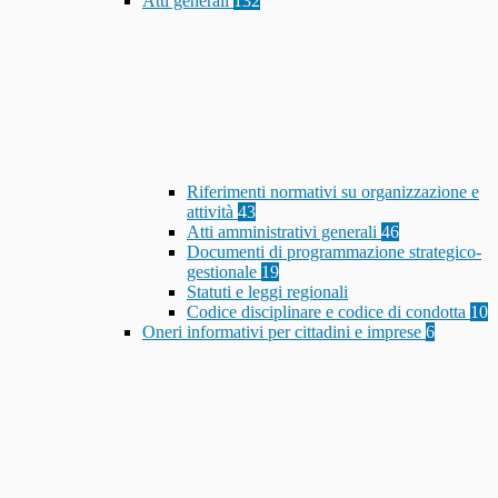
Atti generali
132
Riferimenti normativi su organizzazione e
attività
43
Atti amministrativi generali
46
Documenti di programmazione strategico-
gestionale
19
Statuti e leggi regionali
Codice disciplinare e codice di condotta
10
Oneri informativi per cittadini e imprese
6