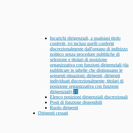
Incarichi dirigenziali, a qualsiasi titolo
conferiti, ivi inclusi quelli conferiti
discrezionalmente dall'organo di indirizzo
politico senza procedure pubbliche di
selezione e titolari di posizione
organizzativa con funzioni dirigenziali (da
pubblicare in tabelle che distinguano le
seguenti situazioni: dirigenti, dirigenti
individuati discrezionalmente, titolari di
posizione organizzativa con funzioni
dirigenziali)
21
Elenco posizioni dirigenziali discrezionali
Posti di funzione disponibili
Ruolo dirigenti
Dirigenti cessati