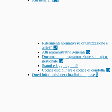
Atti generali
132
Riferimenti normativi su organizzazione e
attività
43
Atti amministrativi generali
46
Documenti di programmazione strategico-
gestionale
19
Statuti e leggi regionali
Codice disciplinare e codice di condotta
10
Oneri informativi per cittadini e imprese
6