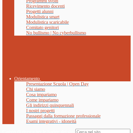
Programmi svolti
Ricevimento docenti
Progetti alunni
Modulistica smart
Modulistica scaricabile
Comitato genitori
No bullismo | No cyberbullismo
Orientamento
Presentazione Scuola | Open Day
Chi siamo
Cosa impariamo
Come impariamo
Gli indirizzi quinquennali
I nostri progetti
Passaggi dalla formazione professionale
Esami integrativi - idoneità
Campo di ricerca per le pagine del sito