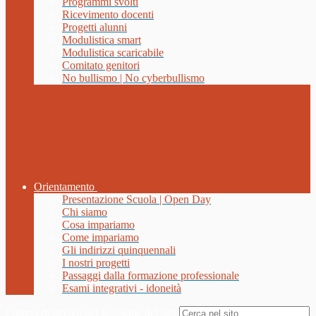
Programmi svolti
Ricevimento docenti
Progetti alunni
Modulistica smart
Modulistica scaricabile
Comitato genitori
No bullismo | No cyberbullismo
Orientamento
Presentazione Scuola | Open Day
Chi siamo
Cosa impariamo
Come impariamo
Gli indirizzi quinquennali
I nostri progetti
Passaggi dalla formazione professionale
Esami integrativi - idoneità
Campo di ricerca per le pagine del sito