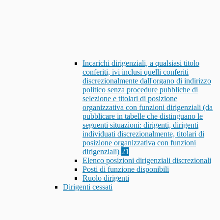
Incarichi dirigenziali, a qualsiasi titolo
conferiti, ivi inclusi quelli conferiti
discrezionalmente dall'organo di indirizzo
politico senza procedure pubbliche di
selezione e titolari di posizione
organizzativa con funzioni dirigenziali (da
pubblicare in tabelle che distinguano le
seguenti situazioni: dirigenti, dirigenti
individuati discrezionalmente, titolari di
posizione organizzativa con funzioni
dirigenziali)
21
Elenco posizioni dirigenziali discrezionali
Posti di funzione disponibili
Ruolo dirigenti
Dirigenti cessati