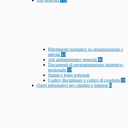
Atti generali
132
Riferimenti normativi su organizzazione e
attività
43
Atti amministrativi generali
46
Documenti di programmazione strategico-
gestionale
19
Statuti e leggi regionali
Codice disciplinare e codice di condotta
10
Oneri informativi per cittadini e imprese
6