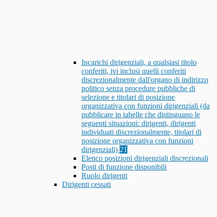
Incarichi dirigenziali, a qualsiasi titolo
conferiti, ivi inclusi quelli conferiti
discrezionalmente dall'organo di indirizzo
politico senza procedure pubbliche di
selezione e titolari di posizione
organizzativa con funzioni dirigenziali (da
pubblicare in tabelle che distinguano le
seguenti situazioni: dirigenti, dirigenti
individuati discrezionalmente, titolari di
posizione organizzativa con funzioni
dirigenziali)
21
Elenco posizioni dirigenziali discrezionali
Posti di funzione disponibili
Ruolo dirigenti
Dirigenti cessati