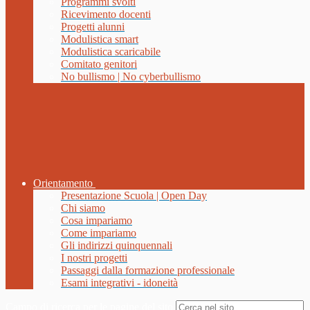
Programmi svolti
Ricevimento docenti
Progetti alunni
Modulistica smart
Modulistica scaricabile
Comitato genitori
No bullismo | No cyberbullismo
Orientamento
Presentazione Scuola | Open Day
Chi siamo
Cosa impariamo
Come impariamo
Gli indirizzi quinquennali
I nostri progetti
Passaggi dalla formazione professionale
Esami integrativi - idoneità
Campo di ricerca per le pagine del sito