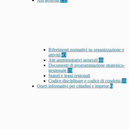
Atti generali
132
Riferimenti normativi su organizzazione e
attività
43
Atti amministrativi generali
46
Documenti di programmazione strategico-
gestionale
19
Statuti e leggi regionali
Codice disciplinare e codice di condotta
10
Oneri informativi per cittadini e imprese
6