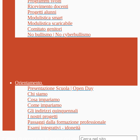
Programmi svolti
Ricevimento docenti
Progetti alunni
Modulistica smart
Modulistica scaricabile
Comitato genitori
No bullismo | No cyberbullismo
Orientamento
Presentazione Scuola | Open Day
Chi siamo
Cosa impariamo
Come impariamo
Gli indirizzi quinquennali
I nostri progetti
Passaggi dalla formazione professionale
Esami integrativi - idoneità
Campo di ricerca per le pagine del sito