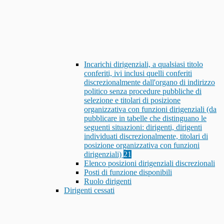
Incarichi dirigenziali, a qualsiasi titolo
conferiti, ivi inclusi quelli conferiti
discrezionalmente dall'organo di indirizzo
politico senza procedure pubbliche di
selezione e titolari di posizione
organizzativa con funzioni dirigenziali (da
pubblicare in tabelle che distinguano le
seguenti situazioni: dirigenti, dirigenti
individuati discrezionalmente, titolari di
posizione organizzativa con funzioni
dirigenziali)
21
Elenco posizioni dirigenziali discrezionali
Posti di funzione disponibili
Ruolo dirigenti
Dirigenti cessati