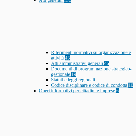
Atti generali
132
Riferimenti normativi su organizzazione e
attività
43
Atti amministrativi generali
46
Documenti di programmazione strategico-
gestionale
19
Statuti e leggi regionali
Codice disciplinare e codice di condotta
10
Oneri informativi per cittadini e imprese
6