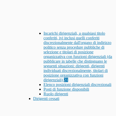
Incarichi dirigenziali, a qualsiasi titolo
conferiti, ivi inclusi quelli conferiti
discrezionalmente dall'organo di indirizzo
politico senza procedure pubbliche di
selezione e titolari di posizione
organizzativa con funzioni dirigenziali (da
pubblicare in tabelle che distinguano le
seguenti situazioni: dirigenti, dirigenti
individuati discrezionalmente, titolari di
posizione organizzativa con funzioni
dirigenziali)
21
Elenco posizioni dirigenziali discrezionali
Posti di funzione disponibili
Ruolo dirigenti
Dirigenti cessati