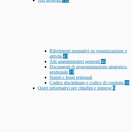
Atti generali
132
Riferimenti normativi su organizzazione e
attività
43
Atti amministrativi generali
46
Documenti di programmazione strategico-
gestionale
19
Statuti e leggi regionali
Codice disciplinare e codice di condotta
10
Oneri informativi per cittadini e imprese
6