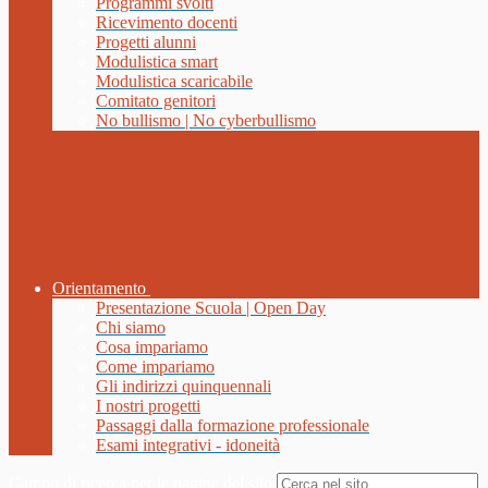
Programmi svolti
Ricevimento docenti
Progetti alunni
Modulistica smart
Modulistica scaricabile
Comitato genitori
No bullismo | No cyberbullismo
Orientamento
Presentazione Scuola | Open Day
Chi siamo
Cosa impariamo
Come impariamo
Gli indirizzi quinquennali
I nostri progetti
Passaggi dalla formazione professionale
Esami integrativi - idoneità
Campo di ricerca per le pagine del sito