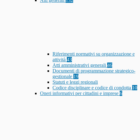
Atti generali
132
Riferimenti normativi su organizzazione e
attività
43
Atti amministrativi generali
46
Documenti di programmazione strategico-
gestionale
19
Statuti e leggi regionali
Codice disciplinare e codice di condotta
10
Oneri informativi per cittadini e imprese
6