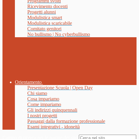
Programmi svolti
Ricevimento docenti
Progetti alunni
Modulistica smart
Modulistica scaricabile
Comitato genitori
No bullismo | No cyberbullismo
Orientamento
Presentazione Scuola | Open Day
Chi siamo
Cosa impariamo
Come impariamo
Gli indirizzi quinquennali
I nostri progetti
Passaggi dalla formazione professionale
Esami integrativi - idoneità
Campo di ricerca per le pagine del sito