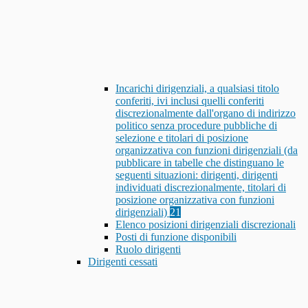
Incarichi dirigenziali, a qualsiasi titolo
conferiti, ivi inclusi quelli conferiti
discrezionalmente dall'organo di indirizzo
politico senza procedure pubbliche di
selezione e titolari di posizione
organizzativa con funzioni dirigenziali (da
pubblicare in tabelle che distinguano le
seguenti situazioni: dirigenti, dirigenti
individuati discrezionalmente, titolari di
posizione organizzativa con funzioni
dirigenziali)
21
Elenco posizioni dirigenziali discrezionali
Posti di funzione disponibili
Ruolo dirigenti
Dirigenti cessati