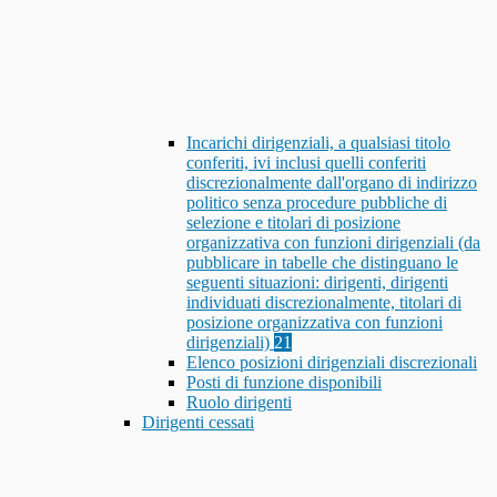
Incarichi dirigenziali, a qualsiasi titolo
conferiti, ivi inclusi quelli conferiti
discrezionalmente dall'organo di indirizzo
politico senza procedure pubbliche di
selezione e titolari di posizione
organizzativa con funzioni dirigenziali (da
pubblicare in tabelle che distinguano le
seguenti situazioni: dirigenti, dirigenti
individuati discrezionalmente, titolari di
posizione organizzativa con funzioni
dirigenziali)
21
Elenco posizioni dirigenziali discrezionali
Posti di funzione disponibili
Ruolo dirigenti
Dirigenti cessati