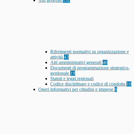
Atti generali
132
Riferimenti normativi su organizzazione e
attività
43
Atti amministrativi generali
46
Documenti di programmazione strategico-
gestionale
19
Statuti e leggi regionali
Codice disciplinare e codice di condotta
10
Oneri informativi per cittadini e imprese
6