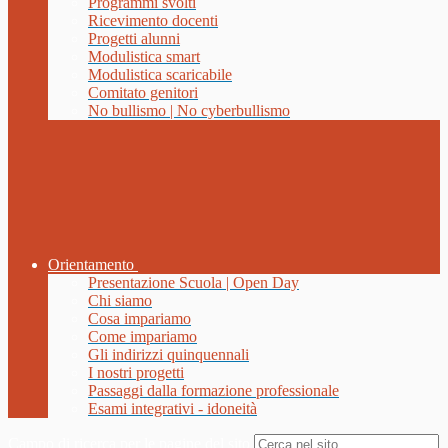
Programmi svolti
Ricevimento docenti
Progetti alunni
Modulistica smart
Modulistica scaricabile
Comitato genitori
No bullismo | No cyberbullismo
Orientamento
Presentazione Scuola | Open Day
Chi siamo
Cosa impariamo
Come impariamo
Gli indirizzi quinquennali
I nostri progetti
Passaggi dalla formazione professionale
Esami integrativi - idoneità
Campo di ricerca per le pagine del sito