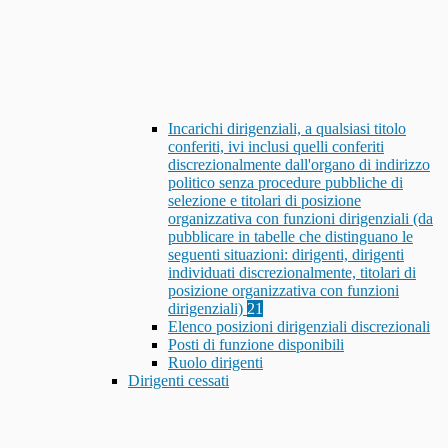
Incarichi dirigenziali, a qualsiasi titolo
conferiti, ivi inclusi quelli conferiti
discrezionalmente dall'organo di indirizzo
politico senza procedure pubbliche di
selezione e titolari di posizione
organizzativa con funzioni dirigenziali (da
pubblicare in tabelle che distinguano le
seguenti situazioni: dirigenti, dirigenti
individuati discrezionalmente, titolari di
posizione organizzativa con funzioni
dirigenziali)
21
Elenco posizioni dirigenziali discrezionali
Posti di funzione disponibili
Ruolo dirigenti
Dirigenti cessati