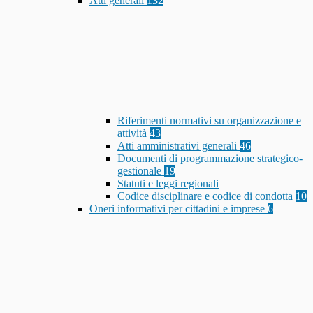
Atti generali
132
Riferimenti normativi su organizzazione e
attività
43
Atti amministrativi generali
46
Documenti di programmazione strategico-
gestionale
19
Statuti e leggi regionali
Codice disciplinare e codice di condotta
10
Oneri informativi per cittadini e imprese
6