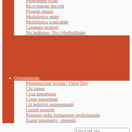
Programmi svolti
Ricevimento docenti
Progetti alunni
Modulistica smart
Modulistica scaricabile
Comitato genitori
No bullismo | No cyberbullismo
Orientamento
Presentazione Scuola | Open Day
Chi siamo
Cosa impariamo
Come impariamo
Gli indirizzi quinquennali
I nostri progetti
Passaggi dalla formazione professionale
Esami integrativi - idoneità
Campo di ricerca per le pagine del sito