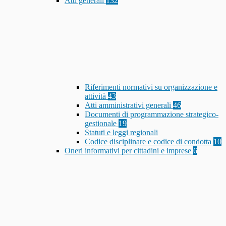
Atti generali
132
Riferimenti normativi su organizzazione e
attività
43
Atti amministrativi generali
46
Documenti di programmazione strategico-
gestionale
19
Statuti e leggi regionali
Codice disciplinare e codice di condotta
10
Oneri informativi per cittadini e imprese
6