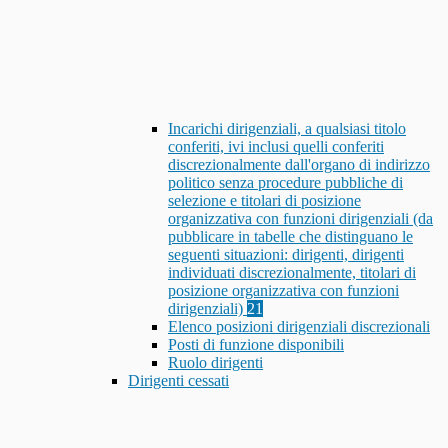
Incarichi dirigenziali, a qualsiasi titolo
conferiti, ivi inclusi quelli conferiti
discrezionalmente dall'organo di indirizzo
politico senza procedure pubbliche di
selezione e titolari di posizione
organizzativa con funzioni dirigenziali (da
pubblicare in tabelle che distinguano le
seguenti situazioni: dirigenti, dirigenti
individuati discrezionalmente, titolari di
posizione organizzativa con funzioni
dirigenziali)
21
Elenco posizioni dirigenziali discrezionali
Posti di funzione disponibili
Ruolo dirigenti
Dirigenti cessati