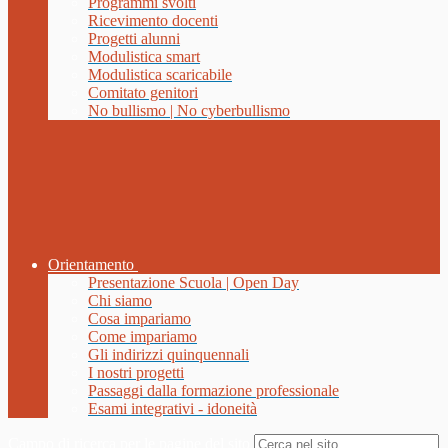
Programmi svolti
Ricevimento docenti
Progetti alunni
Modulistica smart
Modulistica scaricabile
Comitato genitori
No bullismo | No cyberbullismo
Orientamento
Presentazione Scuola | Open Day
Chi siamo
Cosa impariamo
Come impariamo
Gli indirizzi quinquennali
I nostri progetti
Passaggi dalla formazione professionale
Esami integrativi - idoneità
Campo di ricerca per le pagine del sito