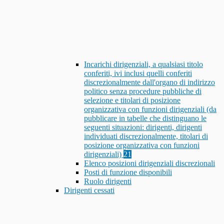
Incarichi dirigenziali, a qualsiasi titolo
conferiti, ivi inclusi quelli conferiti
discrezionalmente dall'organo di indirizzo
politico senza procedure pubbliche di
selezione e titolari di posizione
organizzativa con funzioni dirigenziali (da
pubblicare in tabelle che distinguano le
seguenti situazioni: dirigenti, dirigenti
individuati discrezionalmente, titolari di
posizione organizzativa con funzioni
dirigenziali)
21
Elenco posizioni dirigenziali discrezionali
Posti di funzione disponibili
Ruolo dirigenti
Dirigenti cessati