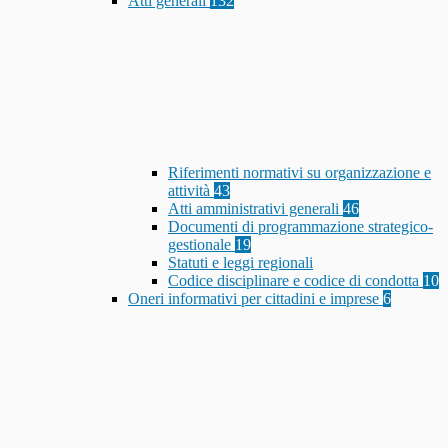
Atti generali
132
Riferimenti normativi su organizzazione e
attività
43
Atti amministrativi generali
46
Documenti di programmazione strategico-
gestionale
19
Statuti e leggi regionali
Codice disciplinare e codice di condotta
10
Oneri informativi per cittadini e imprese
6