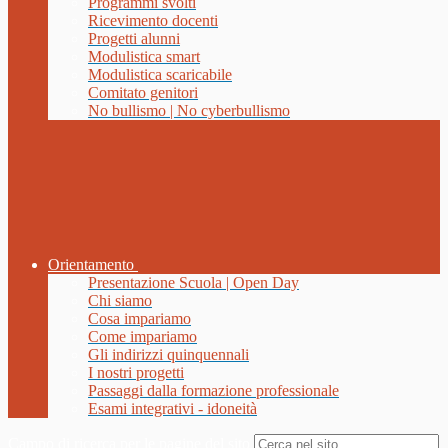
Programmi svolti
Ricevimento docenti
Progetti alunni
Modulistica smart
Modulistica scaricabile
Comitato genitori
No bullismo | No cyberbullismo
Orientamento
Presentazione Scuola | Open Day
Chi siamo
Cosa impariamo
Come impariamo
Gli indirizzi quinquennali
I nostri progetti
Passaggi dalla formazione professionale
Esami integrativi - idoneità
Campo di ricerca per le pagine del sito