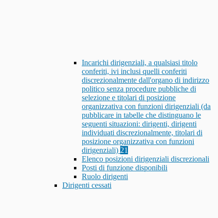
Incarichi dirigenziali, a qualsiasi titolo
conferiti, ivi inclusi quelli conferiti
discrezionalmente dall'organo di indirizzo
politico senza procedure pubbliche di
selezione e titolari di posizione
organizzativa con funzioni dirigenziali (da
pubblicare in tabelle che distinguano le
seguenti situazioni: dirigenti, dirigenti
individuati discrezionalmente, titolari di
posizione organizzativa con funzioni
dirigenziali)
21
Elenco posizioni dirigenziali discrezionali
Posti di funzione disponibili
Ruolo dirigenti
Dirigenti cessati