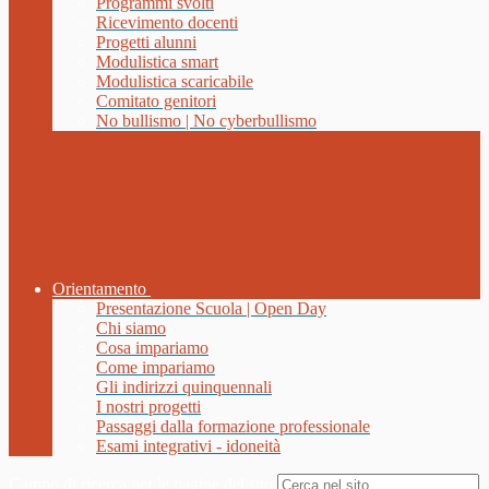
Programmi svolti
Ricevimento docenti
Progetti alunni
Modulistica smart
Modulistica scaricabile
Comitato genitori
No bullismo | No cyberbullismo
Orientamento
Presentazione Scuola | Open Day
Chi siamo
Cosa impariamo
Come impariamo
Gli indirizzi quinquennali
I nostri progetti
Passaggi dalla formazione professionale
Esami integrativi - idoneità
Campo di ricerca per le pagine del sito