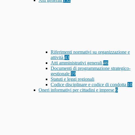
Atti generali
132
Riferimenti normativi su organizzazione e
attività
43
Atti amministrativi generali
46
Documenti di programmazione strategico-
gestionale
19
Statuti e leggi regionali
Codice disciplinare e codice di condotta
10
Oneri informativi per cittadini e imprese
6