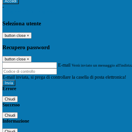
-
Entra con SPID
Entra con CIE
Seleziona utente
button close
×
Recupero password
button close
×
E-mail
Verrà inviato un messaggio all'indirizz
E-mail inviata, si prega di controllare la casella di posta elettronica!
Errore
Chiudi
Successo
Chiudi
Informazione
Chiudi