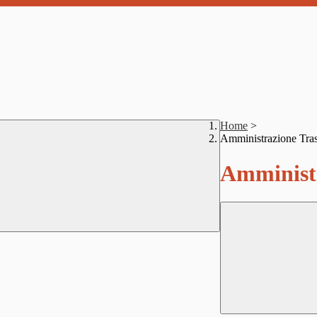
Home
>
Amministrazione Tra
Amministr