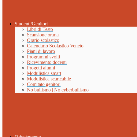
Studenti/Genitori
Libri di Testo
Scansione oraria
Orario scolastico
Calendario Scolastico Veneto
Piani di lavoro
Programmi svolti
Ricevimento docenti
Progetti alunni
Modulistica smart
Modulistica scaricabile
Comitato genitori
No bullismo | No cyberbullismo
Orientamento