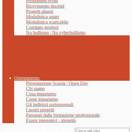
Programmi svolti
Ricevimento docenti
Progetti alunni
Modulistica smart
Modulistica scaricabile
Comitato genitori
No bullismo | No cyberbullismo
Orientamento
Presentazione Scuola | Open Day
Chi siamo
Cosa impariamo
Come impariamo
Gli indirizzi quinquennali
I nostri progetti
Passaggi dalla formazione professionale
Esami integrativi - idoneità
Campo di ricerca per le pagine del sito