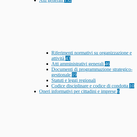
Atti generali
132
Riferimenti normativi su organizzazione e
attività
43
Atti amministrativi generali
46
Documenti di programmazione strategico-
gestionale
19
Statuti e leggi regionali
Codice disciplinare e codice di condotta
10
Oneri informativi per cittadini e imprese
6