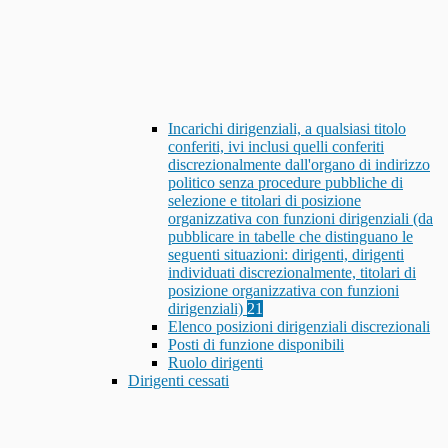
Incarichi dirigenziali, a qualsiasi titolo
conferiti, ivi inclusi quelli conferiti
discrezionalmente dall'organo di indirizzo
politico senza procedure pubbliche di
selezione e titolari di posizione
organizzativa con funzioni dirigenziali (da
pubblicare in tabelle che distinguano le
seguenti situazioni: dirigenti, dirigenti
individuati discrezionalmente, titolari di
posizione organizzativa con funzioni
dirigenziali)
21
Elenco posizioni dirigenziali discrezionali
Posti di funzione disponibili
Ruolo dirigenti
Dirigenti cessati