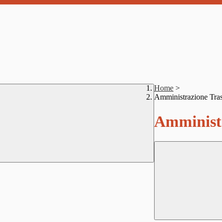
Home
>
Amministrazione Tra
Amministr