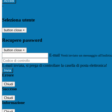
-
Entra con SPID
Entra con CIE
Seleziona utente
button close
×
Recupero password
button close
×
E-mail
Verrà inviato un messaggio all'indirizz
E-mail inviata, si prega di controllare la casella di posta elettronica!
Errore
Chiudi
Successo
Chiudi
Informazione
Chiudi