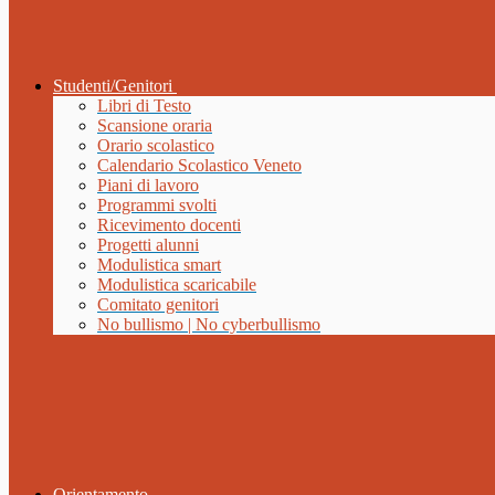
Studenti/Genitori
Libri di Testo
Scansione oraria
Orario scolastico
Calendario Scolastico Veneto
Piani di lavoro
Programmi svolti
Ricevimento docenti
Progetti alunni
Modulistica smart
Modulistica scaricabile
Comitato genitori
No bullismo | No cyberbullismo
Orientamento