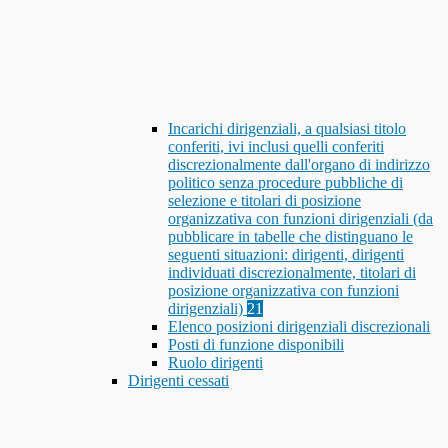
Incarichi dirigenziali, a qualsiasi titolo
conferiti, ivi inclusi quelli conferiti
discrezionalmente dall'organo di indirizzo
politico senza procedure pubbliche di
selezione e titolari di posizione
organizzativa con funzioni dirigenziali (da
pubblicare in tabelle che distinguano le
seguenti situazioni: dirigenti, dirigenti
individuati discrezionalmente, titolari di
posizione organizzativa con funzioni
dirigenziali)
21
Elenco posizioni dirigenziali discrezionali
Posti di funzione disponibili
Ruolo dirigenti
Dirigenti cessati