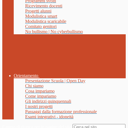
Programmi svolti
Ricevimento docenti
Progetti alunni
Modulistica smart
Modulistica scaricabile
Comitato genitori
No bullismo | No cyberbullismo
Orientamento
Presentazione Scuola | Open Day
Chi siamo
Cosa impariamo
Come impariamo
Gli indirizzi quinquennali
I nostri progetti
Passaggi dalla formazione professionale
Esami integrativi - idoneità
Campo di ricerca per le pagine del sito