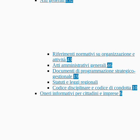
Atti generali
132
Riferimenti normativi su organizzazione e
attività
43
Atti amministrativi generali
46
Documenti di programmazione strategico-
gestionale
19
Statuti e leggi regionali
Codice disciplinare e codice di condotta
10
Oneri informativi per cittadini e imprese
6