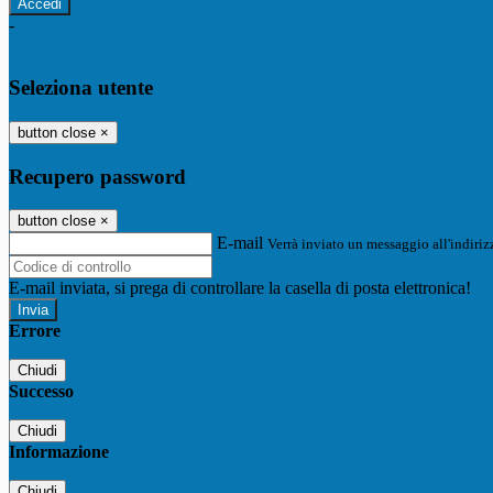
-
Entra con SPID
Entra con CIE
Seleziona utente
button close
×
Recupero password
button close
×
E-mail
Verrà inviato un messaggio all'indirizz
E-mail inviata, si prega di controllare la casella di posta elettronica!
Errore
Chiudi
Successo
Chiudi
Informazione
Chiudi