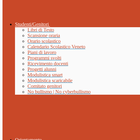
Studenti/Genitori
Libri di Testo
Scansione oraria
Orario scolastico
Calendario Scolastico Veneto
Piani di lavoro
Programmi svolti
Ricevimento docenti
Progetti alunni
Modulistica smart
Modulistica scaricabile
Comitato genitori
No bullismo | No cyberbullismo
Orientamento