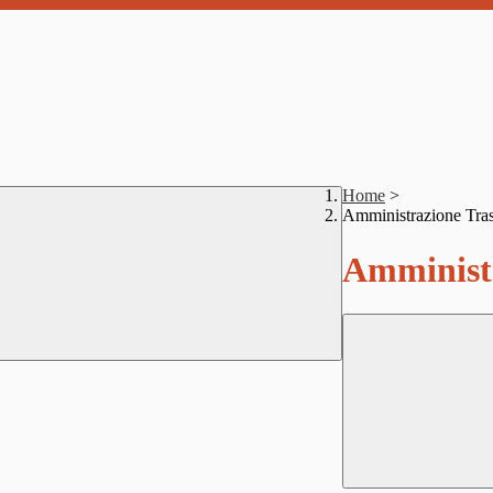
Home
>
Amministrazione Tra
Amministr