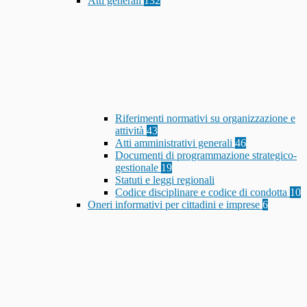
Atti generali
132
Riferimenti normativi su organizzazione e
attività
43
Atti amministrativi generali
46
Documenti di programmazione strategico-
gestionale
19
Statuti e leggi regionali
Codice disciplinare e codice di condotta
10
Oneri informativi per cittadini e imprese
6