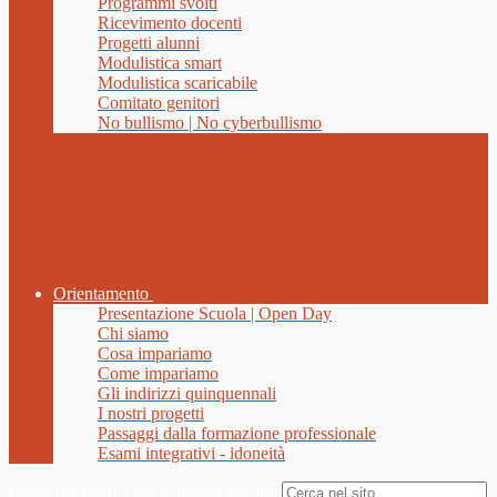
Programmi svolti
Ricevimento docenti
Progetti alunni
Modulistica smart
Modulistica scaricabile
Comitato genitori
No bullismo | No cyberbullismo
Orientamento
Presentazione Scuola | Open Day
Chi siamo
Cosa impariamo
Come impariamo
Gli indirizzi quinquennali
I nostri progetti
Passaggi dalla formazione professionale
Esami integrativi - idoneità
Campo di ricerca per le pagine del sito