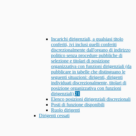
Incarichi dirigenziali, a qualsiasi titolo
conferiti, ivi inclusi quelli conferiti
discrezionalmente dall'organo di indirizzo
politico senza procedure pubbliche di
selezione e titolari di posizione
organizzativa con funzioni dirigenziali (da
pubblicare in tabelle che distinguano le
seguenti situazioni: dirigenti, dirigenti
individuati discrezionalmente, titolari di
posizione organizzativa con funzioni
dirigenziali)
21
Elenco posizioni dirigenziali discrezionali
Posti di funzione disponibili
Ruolo dirigenti
Dirigenti cessati