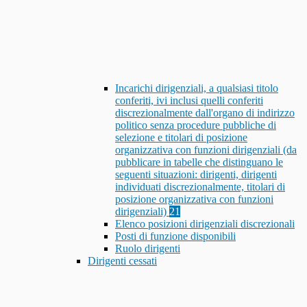
Incarichi dirigenziali, a qualsiasi titolo
conferiti, ivi inclusi quelli conferiti
discrezionalmente dall'organo di indirizzo
politico senza procedure pubbliche di
selezione e titolari di posizione
organizzativa con funzioni dirigenziali (da
pubblicare in tabelle che distinguano le
seguenti situazioni: dirigenti, dirigenti
individuati discrezionalmente, titolari di
posizione organizzativa con funzioni
dirigenziali)
21
Elenco posizioni dirigenziali discrezionali
Posti di funzione disponibili
Ruolo dirigenti
Dirigenti cessati