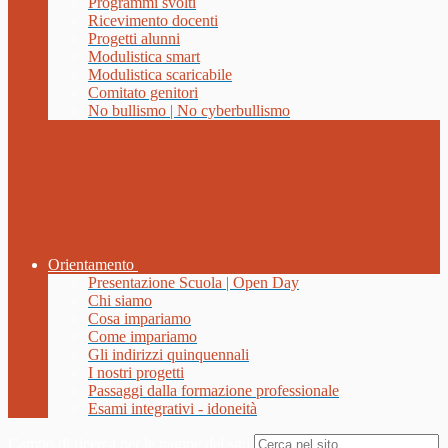
Programmi svolti
Ricevimento docenti
Progetti alunni
Modulistica smart
Modulistica scaricabile
Comitato genitori
No bullismo | No cyberbullismo
Orientamento
Presentazione Scuola | Open Day
Chi siamo
Cosa impariamo
Come impariamo
Gli indirizzi quinquennali
I nostri progetti
Passaggi dalla formazione professionale
Esami integrativi - idoneità
Campo di ricerca per le pagine del sito