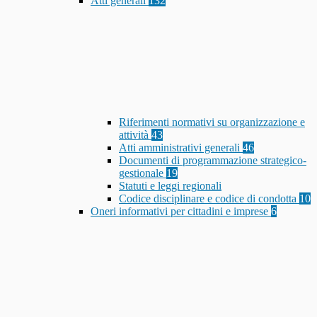
Atti generali
132
Riferimenti normativi su organizzazione e
attività
43
Atti amministrativi generali
46
Documenti di programmazione strategico-
gestionale
19
Statuti e leggi regionali
Codice disciplinare e codice di condotta
10
Oneri informativi per cittadini e imprese
6