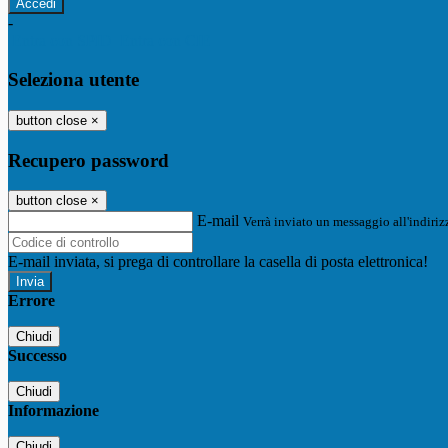
-
Entra con SPID
Entra con CIE
Seleziona utente
button close
×
Recupero password
button close
×
E-mail
Verrà inviato un messaggio all'indirizz
E-mail inviata, si prega di controllare la casella di posta elettronica!
Errore
Chiudi
Successo
Chiudi
Informazione
Chiudi