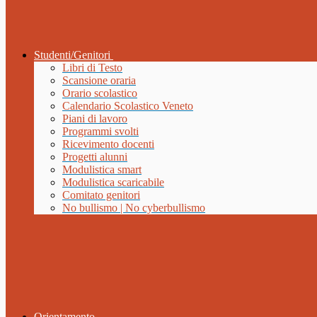
Studenti/Genitori
Libri di Testo
Scansione oraria
Orario scolastico
Calendario Scolastico Veneto
Piani di lavoro
Programmi svolti
Ricevimento docenti
Progetti alunni
Modulistica smart
Modulistica scaricabile
Comitato genitori
No bullismo | No cyberbullismo
Orientamento