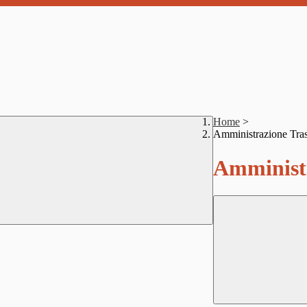
Home
>
Amministrazione Tra
Amministr