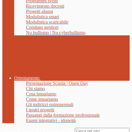
Programmi svolti
Ricevimento docenti
Progetti alunni
Modulistica smart
Modulistica scaricabile
Comitato genitori
No bullismo | No cyberbullismo
Orientamento
Presentazione Scuola | Open Day
Chi siamo
Cosa impariamo
Come impariamo
Gli indirizzi quinquennali
I nostri progetti
Passaggi dalla formazione professionale
Esami integrativi - idoneità
Campo di ricerca per le pagine del sito