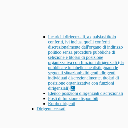
Incarichi dirigenziali, a qualsiasi titolo
conferiti, ivi inclusi quelli conferiti
discrezionalmente dall'organo di indirizzo
politico senza procedure pubbliche di
selezione e titolari di posizione
organizzativa con funzioni dirigenziali (da
pubblicare in tabelle che distinguano le
seguenti situazioni: dirigenti, dirigenti
individuati discrezionalmente, titolari di
posizione organizzativa con funzioni
dirigenziali)
21
Elenco posizioni dirigenziali discrezionali
Posti di funzione disponibili
Ruolo dirigenti
Dirigenti cessati