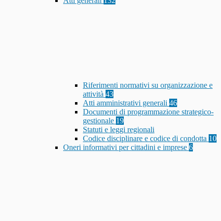
Atti generali
132
Riferimenti normativi su organizzazione e
attività
43
Atti amministrativi generali
46
Documenti di programmazione strategico-
gestionale
19
Statuti e leggi regionali
Codice disciplinare e codice di condotta
10
Oneri informativi per cittadini e imprese
6