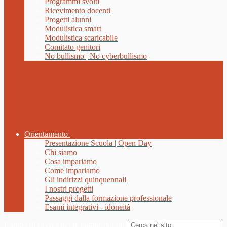
Programmi svolti
Ricevimento docenti
Progetti alunni
Modulistica smart
Modulistica scaricabile
Comitato genitori
No bullismo | No cyberbullismo
Orientamento
Presentazione Scuola | Open Day
Chi siamo
Cosa impariamo
Come impariamo
Gli indirizzi quinquennali
I nostri progetti
Passaggi dalla formazione professionale
Esami integrativi - idoneità
Campo di ricerca per le pagine del sito