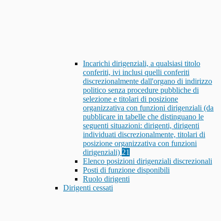
Incarichi dirigenziali, a qualsiasi titolo
conferiti, ivi inclusi quelli conferiti
discrezionalmente dall'organo di indirizzo
politico senza procedure pubbliche di
selezione e titolari di posizione
organizzativa con funzioni dirigenziali (da
pubblicare in tabelle che distinguano le
seguenti situazioni: dirigenti, dirigenti
individuati discrezionalmente, titolari di
posizione organizzativa con funzioni
dirigenziali)
21
Elenco posizioni dirigenziali discrezionali
Posti di funzione disponibili
Ruolo dirigenti
Dirigenti cessati