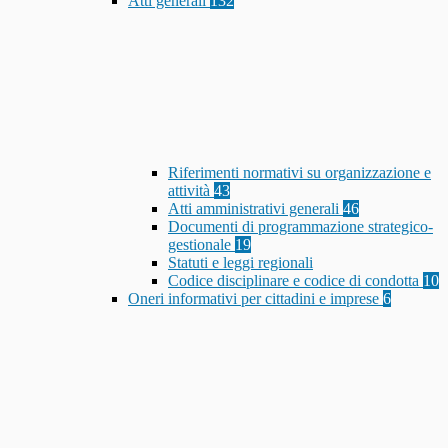
Atti generali
132
Riferimenti normativi su organizzazione e
attività
43
Atti amministrativi generali
46
Documenti di programmazione strategico-
gestionale
19
Statuti e leggi regionali
Codice disciplinare e codice di condotta
10
Oneri informativi per cittadini e imprese
6