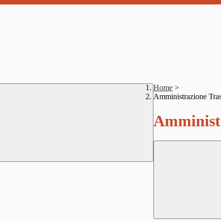
Home
>
Amministrazione Tra
Amministr