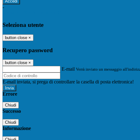
-
Entra con SPID
Entra con CIE
Seleziona utente
button close
×
Recupero password
button close
×
E-mail
Verrà inviato un messaggio all'indirizz
E-mail inviata, si prega di controllare la casella di posta elettronica!
Errore
Chiudi
Successo
Chiudi
Informazione
Chiudi