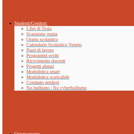
Studenti/Genitori
Libri di Testo
Scansione oraria
Orario scolastico
Calendario Scolastico Veneto
Piani di lavoro
Programmi svolti
Ricevimento docenti
Progetti alunni
Modulistica smart
Modulistica scaricabile
Comitato genitori
No bullismo | No cyberbullismo
Orientamento