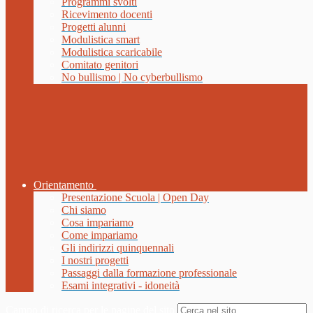
Programmi svolti
Ricevimento docenti
Progetti alunni
Modulistica smart
Modulistica scaricabile
Comitato genitori
No bullismo | No cyberbullismo
Orientamento
Presentazione Scuola | Open Day
Chi siamo
Cosa impariamo
Come impariamo
Gli indirizzi quinquennali
I nostri progetti
Passaggi dalla formazione professionale
Esami integrativi - idoneità
Campo di ricerca per le pagine del sito