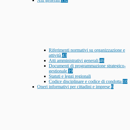
Atti generali
132
Riferimenti normativi su organizzazione e
attività
43
Atti amministrativi generali
46
Documenti di programmazione strategico-
gestionale
19
Statuti e leggi regionali
Codice disciplinare e codice di condotta
10
Oneri informativi per cittadini e imprese
6