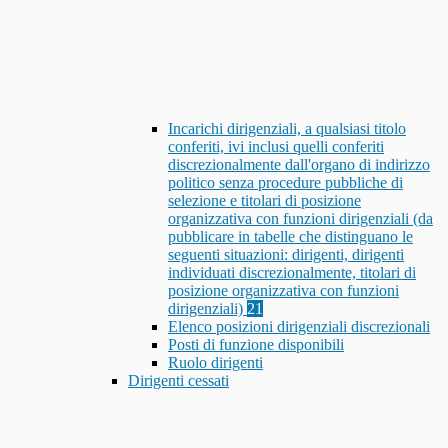
Incarichi dirigenziali, a qualsiasi titolo
conferiti, ivi inclusi quelli conferiti
discrezionalmente dall'organo di indirizzo
politico senza procedure pubbliche di
selezione e titolari di posizione
organizzativa con funzioni dirigenziali (da
pubblicare in tabelle che distinguano le
seguenti situazioni: dirigenti, dirigenti
individuati discrezionalmente, titolari di
posizione organizzativa con funzioni
dirigenziali)
21
Elenco posizioni dirigenziali discrezionali
Posti di funzione disponibili
Ruolo dirigenti
Dirigenti cessati