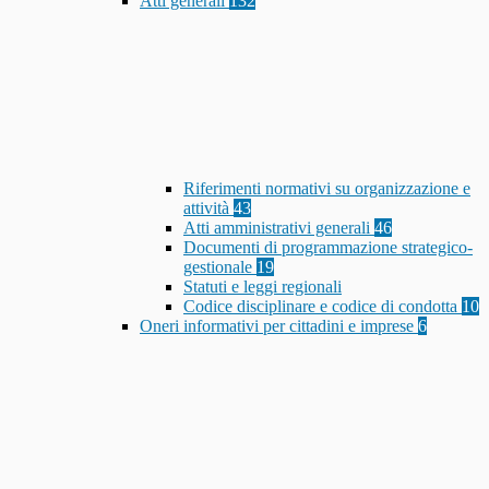
Atti generali
132
Riferimenti normativi su organizzazione e
attività
43
Atti amministrativi generali
46
Documenti di programmazione strategico-
gestionale
19
Statuti e leggi regionali
Codice disciplinare e codice di condotta
10
Oneri informativi per cittadini e imprese
6