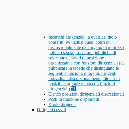
Incarichi dirigenziali, a qualsiasi titolo
conferiti, ivi inclusi quelli conferiti
discrezionalmente dall'organo di indirizzo
politico senza procedure pubbliche di
selezione e titolari di posizione
organizzativa con funzioni dirigenziali (da
pubblicare in tabelle che distinguano le
seguenti situazioni: dirigenti, dirigenti
individuati discrezionalmente, titolari di
posizione organizzativa con funzioni
dirigenziali)
21
Elenco posizioni dirigenziali discrezionali
Posti di funzione disponibili
Ruolo dirigenti
Dirigenti cessati