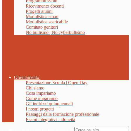
Programmi svolti
Ricevimento docenti
Progetti alunni
Modulistica smart
Modulistica scaricabile
Comitato genitori
No bullismo | No cyberbullismo
Orientamento
Presentazione Scuola | Open Day
Chi siamo
Cosa impariamo
Come impariamo
Gli indirizzi quinquennali
I nostri progetti
Passaggi dalla formazione professionale
Esami integrativi - idoneità
Campo di ricerca per le pagine del sito