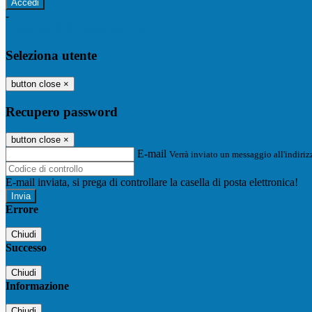
-
Entra con SPID
Entra con CIE
Seleziona utente
button close
×
Recupero password
button close
×
E-mail
Verrà inviato un messaggio all'indirizz
E-mail inviata, si prega di controllare la casella di posta elettronica!
Errore
Chiudi
Successo
Chiudi
Informazione
Chiudi