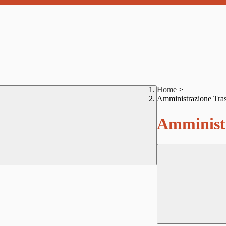
Home
>
Amministrazione Tra
Amministr