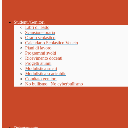
Studenti/Genitori
Libri di Testo
Scansione oraria
Orario scolastico
Calendario Scolastico Veneto
Piani di lavoro
Programmi svolti
Ricevimento docenti
Progetti alunni
Modulistica smart
Modulistica scaricabile
Comitato genitori
No bullismo | No cyberbullismo
Orientamento