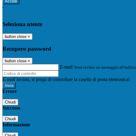
-
Entra con SPID
Entra con CIE
Seleziona utente
button close
×
Recupero password
button close
×
E-mail
Verrà inviato un messaggio all'indirizz
E-mail inviata, si prega di controllare la casella di posta elettronica!
Errore
Chiudi
Successo
Chiudi
Informazione
Chiudi