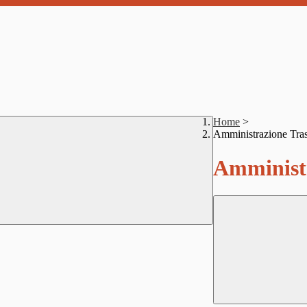
Home
>
Amministrazione Tra
Amministr