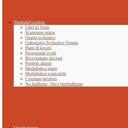
Studenti/Genitori
Libri di Testo
Scansione oraria
Orario scolastico
Calendario Scolastico Veneto
Piani di lavoro
Programmi svolti
Ricevimento docenti
Progetti alunni
Modulistica smart
Modulistica scaricabile
Comitato genitori
No bullismo | No cyberbullismo
Orientamento