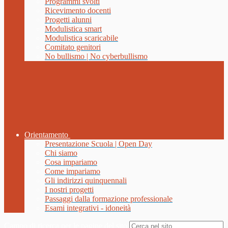
Programmi svolti
Ricevimento docenti
Progetti alunni
Modulistica smart
Modulistica scaricabile
Comitato genitori
No bullismo | No cyberbullismo
Orientamento
Presentazione Scuola | Open Day
Chi siamo
Cosa impariamo
Come impariamo
Gli indirizzi quinquennali
I nostri progetti
Passaggi dalla formazione professionale
Esami integrativi - idoneità
Campo di ricerca per le pagine del sito