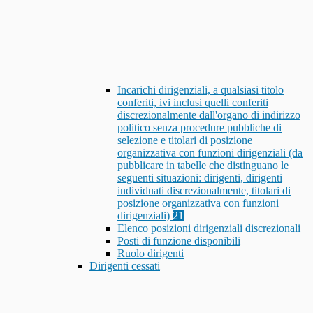
Incarichi dirigenziali, a qualsiasi titolo
conferiti, ivi inclusi quelli conferiti
discrezionalmente dall'organo di indirizzo
politico senza procedure pubbliche di
selezione e titolari di posizione
organizzativa con funzioni dirigenziali (da
pubblicare in tabelle che distinguano le
seguenti situazioni: dirigenti, dirigenti
individuati discrezionalmente, titolari di
posizione organizzativa con funzioni
dirigenziali)
21
Elenco posizioni dirigenziali discrezionali
Posti di funzione disponibili
Ruolo dirigenti
Dirigenti cessati