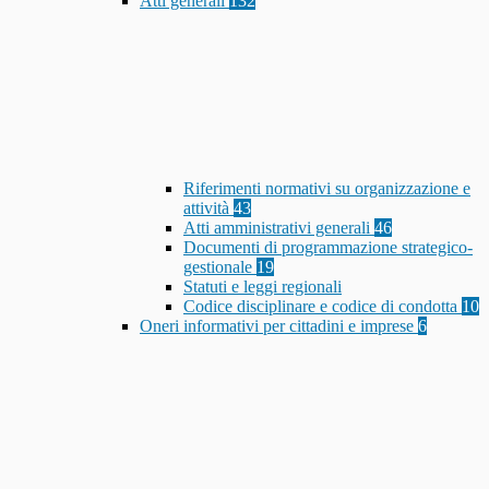
Atti generali
132
Riferimenti normativi su organizzazione e
attività
43
Atti amministrativi generali
46
Documenti di programmazione strategico-
gestionale
19
Statuti e leggi regionali
Codice disciplinare e codice di condotta
10
Oneri informativi per cittadini e imprese
6