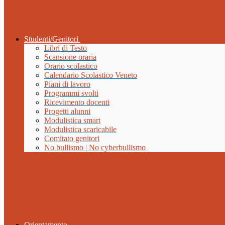
Studenti/Genitori
Libri di Testo
Scansione oraria
Orario scolastico
Calendario Scolastico Veneto
Piani di lavoro
Programmi svolti
Ricevimento docenti
Progetti alunni
Modulistica smart
Modulistica scaricabile
Comitato genitori
No bullismo | No cyberbullismo
Orientamento