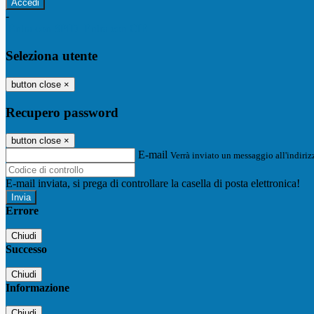
-
Entra con SPID
Entra con CIE
Seleziona utente
button close
×
Recupero password
button close
×
E-mail
Verrà inviato un messaggio all'indirizz
E-mail inviata, si prega di controllare la casella di posta elettronica!
Errore
Chiudi
Successo
Chiudi
Informazione
Chiudi