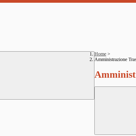
Home
>
Amministrazione Tra
Amministr