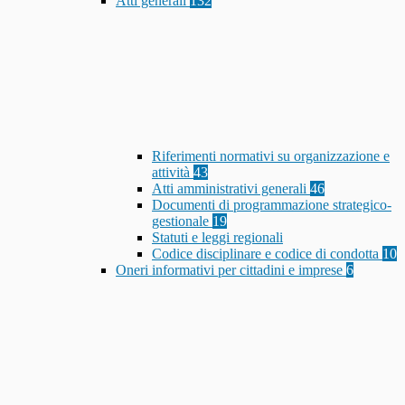
Atti generali
132
Riferimenti normativi su organizzazione e
attività
43
Atti amministrativi generali
46
Documenti di programmazione strategico-
gestionale
19
Statuti e leggi regionali
Codice disciplinare e codice di condotta
10
Oneri informativi per cittadini e imprese
6