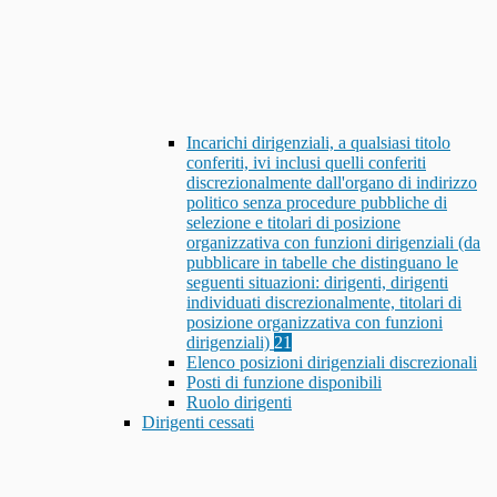
Incarichi dirigenziali, a qualsiasi titolo
conferiti, ivi inclusi quelli conferiti
discrezionalmente dall'organo di indirizzo
politico senza procedure pubbliche di
selezione e titolari di posizione
organizzativa con funzioni dirigenziali (da
pubblicare in tabelle che distinguano le
seguenti situazioni: dirigenti, dirigenti
individuati discrezionalmente, titolari di
posizione organizzativa con funzioni
dirigenziali)
21
Elenco posizioni dirigenziali discrezionali
Posti di funzione disponibili
Ruolo dirigenti
Dirigenti cessati