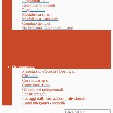
Programmi svolti
Ricevimento docenti
Progetti alunni
Modulistica smart
Modulistica scaricabile
Comitato genitori
No bullismo | No cyberbullismo
Orientamento
Presentazione Scuola | Open Day
Chi siamo
Cosa impariamo
Come impariamo
Gli indirizzi quinquennali
I nostri progetti
Passaggi dalla formazione professionale
Esami integrativi - idoneità
Campo di ricerca per le pagine del sito