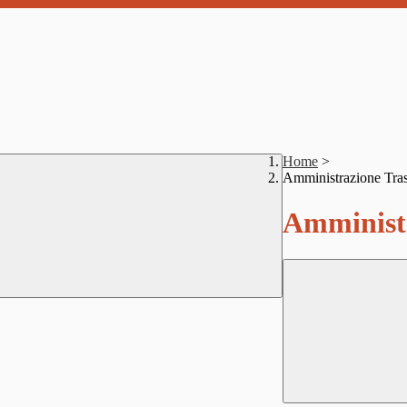
Home
>
Amministrazione Tra
Amministr