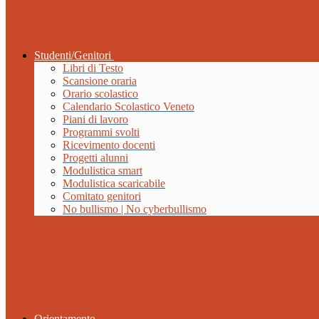
Studenti/Genitori
Libri di Testo
Scansione oraria
Orario scolastico
Calendario Scolastico Veneto
Piani di lavoro
Programmi svolti
Ricevimento docenti
Progetti alunni
Modulistica smart
Modulistica scaricabile
Comitato genitori
No bullismo | No cyberbullismo
Orientamento