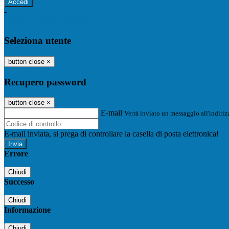
-
Entra con SPID
Entra con CIE
Seleziona utente
button close
×
Recupero password
button close
×
E-mail
Verrà inviato un messaggio all'indirizz
E-mail inviata, si prega di controllare la casella di posta elettronica!
Errore
Chiudi
Successo
Chiudi
Informazione
Chiudi