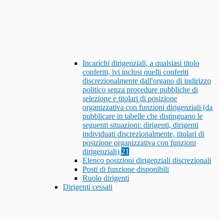
Incarichi dirigenziali, a qualsiasi titolo
conferiti, ivi inclusi quelli conferiti
discrezionalmente dall'organo di indirizzo
politico senza procedure pubbliche di
selezione e titolari di posizione
organizzativa con funzioni dirigenziali (da
pubblicare in tabelle che distinguano le
seguenti situazioni: dirigenti, dirigenti
individuati discrezionalmente, titolari di
posizione organizzativa con funzioni
dirigenziali)
21
Elenco posizioni dirigenziali discrezionali
Posti di funzione disponibili
Ruolo dirigenti
Dirigenti cessati