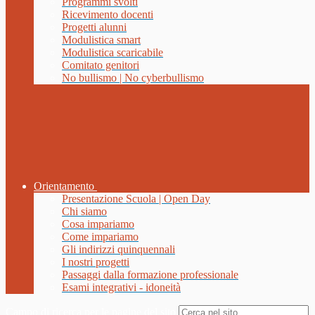
Programmi svolti
Ricevimento docenti
Progetti alunni
Modulistica smart
Modulistica scaricabile
Comitato genitori
No bullismo | No cyberbullismo
Orientamento
Presentazione Scuola | Open Day
Chi siamo
Cosa impariamo
Come impariamo
Gli indirizzi quinquennali
I nostri progetti
Passaggi dalla formazione professionale
Esami integrativi - idoneità
Campo di ricerca per le pagine del sito