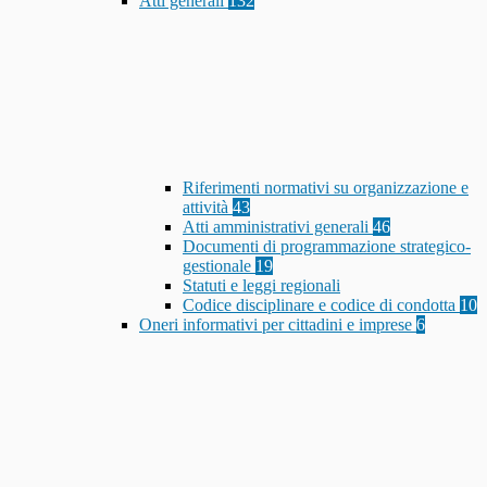
Atti generali
132
Riferimenti normativi su organizzazione e
attività
43
Atti amministrativi generali
46
Documenti di programmazione strategico-
gestionale
19
Statuti e leggi regionali
Codice disciplinare e codice di condotta
10
Oneri informativi per cittadini e imprese
6