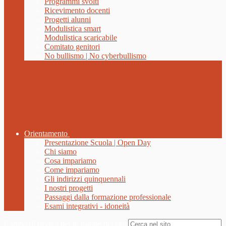
Programmi svolti
Ricevimento docenti
Progetti alunni
Modulistica smart
Modulistica scaricabile
Comitato genitori
No bullismo | No cyberbullismo
Orientamento
Presentazione Scuola | Open Day
Chi siamo
Cosa impariamo
Come impariamo
Gli indirizzi quinquennali
I nostri progetti
Passaggi dalla formazione professionale
Esami integrativi - idoneità
Campo di ricerca per le pagine del sito