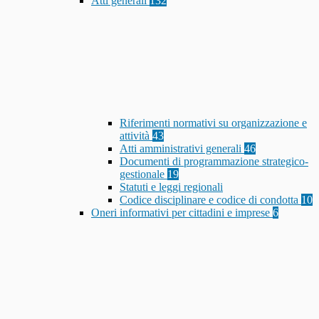
Atti generali
132
Riferimenti normativi su organizzazione e
attività
43
Atti amministrativi generali
46
Documenti di programmazione strategico-
gestionale
19
Statuti e leggi regionali
Codice disciplinare e codice di condotta
10
Oneri informativi per cittadini e imprese
6