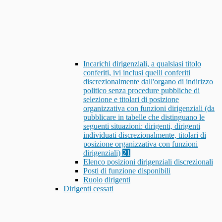
Incarichi dirigenziali, a qualsiasi titolo
conferiti, ivi inclusi quelli conferiti
discrezionalmente dall'organo di indirizzo
politico senza procedure pubbliche di
selezione e titolari di posizione
organizzativa con funzioni dirigenziali (da
pubblicare in tabelle che distinguano le
seguenti situazioni: dirigenti, dirigenti
individuati discrezionalmente, titolari di
posizione organizzativa con funzioni
dirigenziali)
21
Elenco posizioni dirigenziali discrezionali
Posti di funzione disponibili
Ruolo dirigenti
Dirigenti cessati