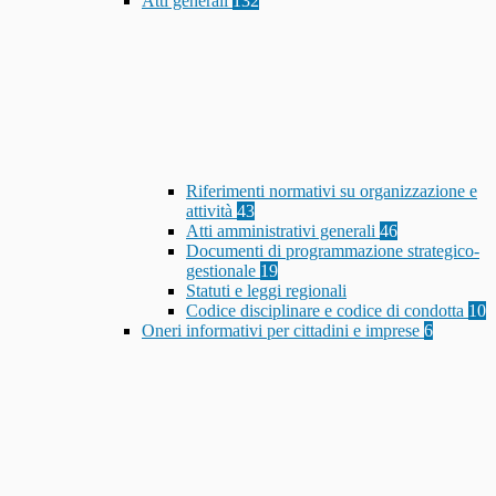
Atti generali
132
Riferimenti normativi su organizzazione e
attività
43
Atti amministrativi generali
46
Documenti di programmazione strategico-
gestionale
19
Statuti e leggi regionali
Codice disciplinare e codice di condotta
10
Oneri informativi per cittadini e imprese
6