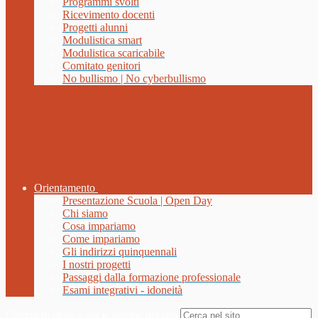
Programmi svolti
Ricevimento docenti
Progetti alunni
Modulistica smart
Modulistica scaricabile
Comitato genitori
No bullismo | No cyberbullismo
Orientamento
Presentazione Scuola | Open Day
Chi siamo
Cosa impariamo
Come impariamo
Gli indirizzi quinquennali
I nostri progetti
Passaggi dalla formazione professionale
Esami integrativi - idoneità
Campo di ricerca per le pagine del sito