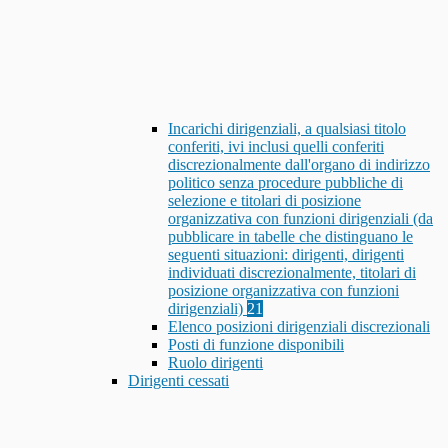
Incarichi dirigenziali, a qualsiasi titolo
conferiti, ivi inclusi quelli conferiti
discrezionalmente dall'organo di indirizzo
politico senza procedure pubbliche di
selezione e titolari di posizione
organizzativa con funzioni dirigenziali (da
pubblicare in tabelle che distinguano le
seguenti situazioni: dirigenti, dirigenti
individuati discrezionalmente, titolari di
posizione organizzativa con funzioni
dirigenziali)
21
Elenco posizioni dirigenziali discrezionali
Posti di funzione disponibili
Ruolo dirigenti
Dirigenti cessati