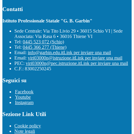
Contatti
Istituto Professionale Statale "G. B. Garbin"
Sede Centrale: Via Tito Livio 29 • 36015 Schio VI | Sede
Associata: Via Rasa 6 • 36016 Thiene VI
Tel:
0445 523 072 (Schio)
Tel:
0445 366 277 (Thiene)
Email:
info@garbin.edu.it
Link per inviare una mail
Email:
viri03000n@istruzione.it
Link per inviare una mail
PEC:
viri03000n@pec.istruzione.it
Link per inviare una mail
C.F.: 83002250245
Seguici su
Facebook
Youtube
Instagram
Sezione Link Utili
Cookie policy
Note legali