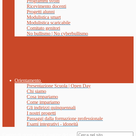
Programmi svolti
Ricevimento docenti
Progetti alunni
Modulistica smart
Modulistica scaricabile
Comitato genitori
No bullismo | No cyberbullismo
Orientamento
Presentazione Scuola | Open Day
Chi siamo
Cosa impariamo
Come impariamo
Gli indirizzi quinquennali
I nostri progetti
Passaggi dalla formazione professionale
Esami integrativi - idoneità
Campo di ricerca per le pagine del sito