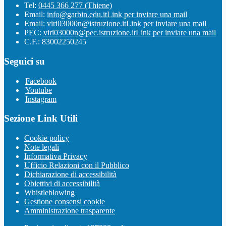
Tel:
0445 366 277 (Thiene)
Email:
info@garbin.edu.it
Link per inviare una mail
Email:
viri03000n@istruzione.it
Link per inviare una mail
PEC:
viri03000n@pec.istruzione.it
Link per inviare una mail
C.F.: 83002250245
Seguici su
Facebook
Youtube
Instagram
Sezione Link Utili
Cookie policy
Note legali
Informativa Privacy
Ufficio Relazioni con il Pubblico
Dichiarazione di accessibilità
Obiettivi di accessibilità
Whistleblowing
Gestione consensi cookie
Amministrazione trasparente