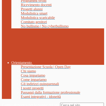
Programmi svolti
Ricevimento docenti
Progetti alunni
Modulistica smart
Modulistica scaricabile
Comitato genitori
No bullismo | No cyberbullismo
Orientamento
Presentazione Scuola | Open Day
Chi siamo
Cosa impariamo
Come impariamo
Gli indirizzi quinquennali
I nostri progetti
Passaggi dalla formazione professionale
Esami integrativi - idoneità
Campo di ricerca per le pagine del sito