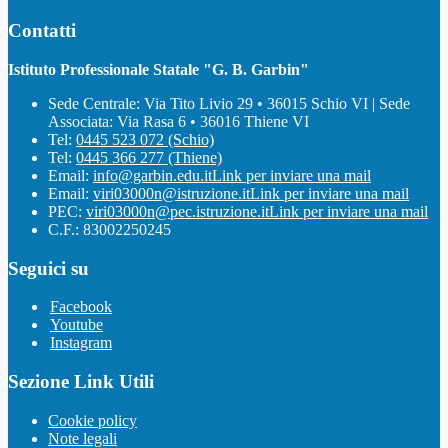
Contatti
Istituto Professionale Statale "G. B. Garbin"
Sede Centrale: Via Tito Livio 29 • 36015 Schio VI | Sede
Associata: Via Rasa 6 • 36016 Thiene VI
Tel:
0445 523 072 (Schio)
Tel:
0445 366 277 (Thiene)
Email:
info@garbin.edu.it
Link per inviare una mail
Email:
viri03000n@istruzione.it
Link per inviare una mail
PEC:
viri03000n@pec.istruzione.it
Link per inviare una mail
C.F.: 83002250245
Seguici su
Facebook
Youtube
Instagram
Sezione Link Utili
Cookie policy
Note legali