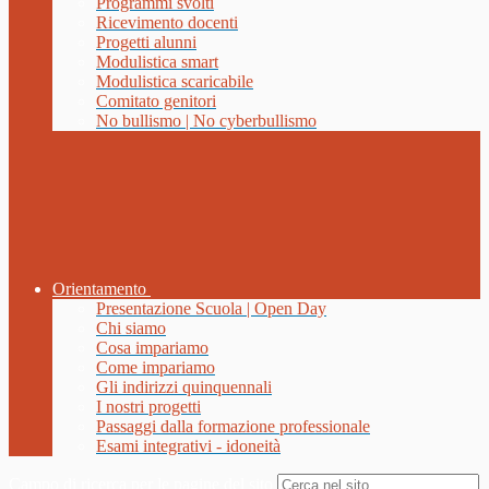
Programmi svolti
Ricevimento docenti
Progetti alunni
Modulistica smart
Modulistica scaricabile
Comitato genitori
No bullismo | No cyberbullismo
Orientamento
Presentazione Scuola | Open Day
Chi siamo
Cosa impariamo
Come impariamo
Gli indirizzi quinquennali
I nostri progetti
Passaggi dalla formazione professionale
Esami integrativi - idoneità
Campo di ricerca per le pagine del sito