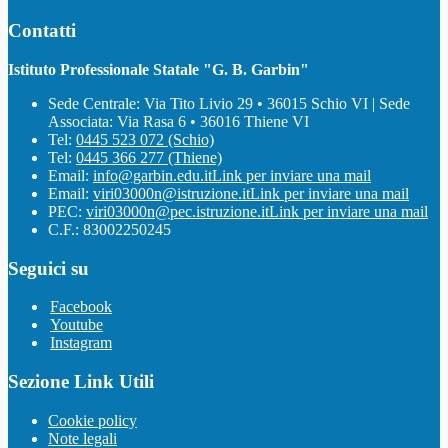
Contatti
Istituto Professionale Statale "G. B. Garbin"
Sede Centrale: Via Tito Livio 29 • 36015 Schio VI | Sede
Associata: Via Rasa 6 • 36016 Thiene VI
Tel:
0445 523 072 (Schio)
Tel:
0445 366 277 (Thiene)
Email:
info@garbin.edu.it
Link per inviare una mail
Email:
viri03000n@istruzione.it
Link per inviare una mail
PEC:
viri03000n@pec.istruzione.it
Link per inviare una mail
C.F.: 83002250245
Seguici su
Facebook
Youtube
Instagram
Sezione Link Utili
Cookie policy
Note legali