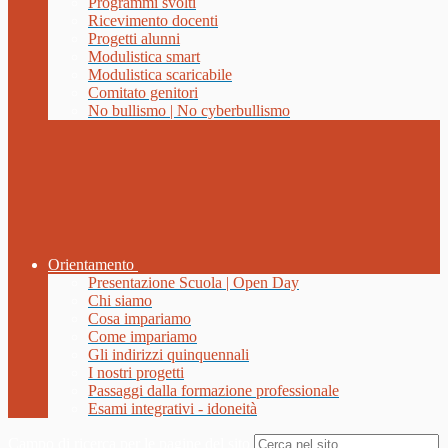
Programmi svolti
Ricevimento docenti
Progetti alunni
Modulistica smart
Modulistica scaricabile
Comitato genitori
No bullismo | No cyberbullismo
Orientamento
Presentazione Scuola | Open Day
Chi siamo
Cosa impariamo
Come impariamo
Gli indirizzi quinquennali
I nostri progetti
Passaggi dalla formazione professionale
Esami integrativi - idoneità
Campo di ricerca per le pagine del sito