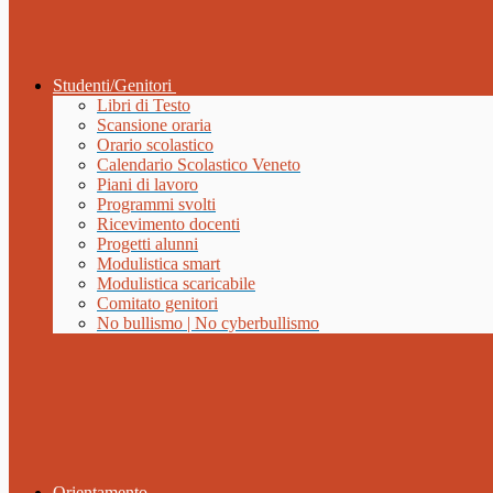
Studenti/Genitori
Libri di Testo
Scansione oraria
Orario scolastico
Calendario Scolastico Veneto
Piani di lavoro
Programmi svolti
Ricevimento docenti
Progetti alunni
Modulistica smart
Modulistica scaricabile
Comitato genitori
No bullismo | No cyberbullismo
Orientamento