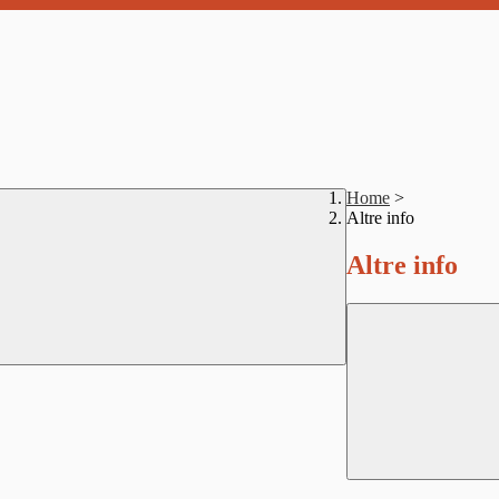
Home
>
Altre info
Altre info