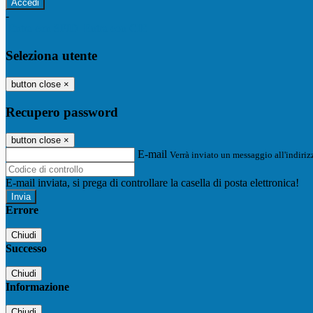
-
Entra con SPID
Entra con CIE
Seleziona utente
button close
×
Recupero password
button close
×
E-mail
Verrà inviato un messaggio all'indirizz
E-mail inviata, si prega di controllare la casella di posta elettronica!
Errore
Chiudi
Successo
Chiudi
Informazione
Chiudi