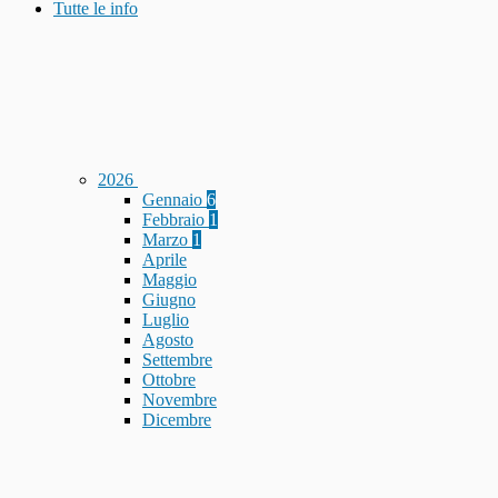
Tutte le info
2026
Gennaio
6
Febbraio
1
Marzo
1
Aprile
Maggio
Giugno
Luglio
Agosto
Settembre
Ottobre
Novembre
Dicembre