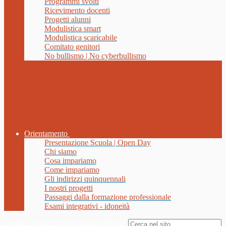
Programmi svolti
Ricevimento docenti
Progetti alunni
Modulistica smart
Modulistica scaricabile
Comitato genitori
No bullismo | No cyberbullismo
Orientamento
Presentazione Scuola | Open Day
Chi siamo
Cosa impariamo
Come impariamo
Gli indirizzi quinquennali
I nostri progetti
Passaggi dalla formazione professionale
Esami integrativi - idoneità
Campo di ricerca per le pagine del sito