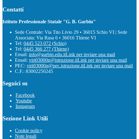
Contatti
Istituto Professionale Statale "G. B. Garbin"
Sede Centrale: Via Tito Livio 29 • 36015 Schio VI | Sede
Associata: Via Rasa 6 • 36016 Thiene VI
Tel:
0445 523 072 (Schio)
Tel:
0445 366 277 (Thiene)
Email:
info@garbin.edu.it
Link per inviare una mail
Email:
viri03000n@istruzione.it
Link per inviare una mail
PEC:
viri03000n@pec.istruzione.it
Link per inviare una mail
C.F.: 83002250245
Seguici su
Facebook
Youtube
Instagram
Sezione Link Utili
Cookie policy
Note legali