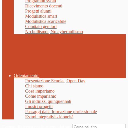
Programmi svolti
Ricevimento docenti
Progetti alunni
Modulistica smart
Modulistica scaricabile
Comitato genitori
No bullismo | No cyberbullismo
Orientamento
Presentazione Scuola | Open Day
Chi siamo
Cosa impariamo
Come impariamo
Gli indirizzi quinquennali
I nostri progetti
Passaggi dalla formazione professionale
Esami integrativi - idoneità
Campo di ricerca per le pagine del sito