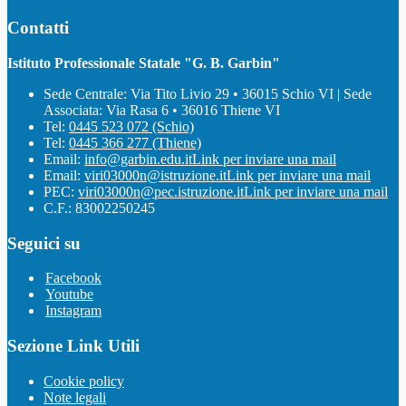
Contatti
Istituto Professionale Statale "G. B. Garbin"
Sede Centrale: Via Tito Livio 29 • 36015 Schio VI | Sede
Associata: Via Rasa 6 • 36016 Thiene VI
Tel:
0445 523 072 (Schio)
Tel:
0445 366 277 (Thiene)
Email:
info@garbin.edu.it
Link per inviare una mail
Email:
viri03000n@istruzione.it
Link per inviare una mail
PEC:
viri03000n@pec.istruzione.it
Link per inviare una mail
C.F.: 83002250245
Seguici su
Facebook
Youtube
Instagram
Sezione Link Utili
Cookie policy
Note legali