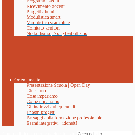
Programmi svolti
Ricevimento docenti
Progetti alunni
Modulistica smart
Modulistica scaricabile
Comitato genitori
No bullismo | No cyberbullismo
Orientamento
Presentazione Scuola | Open Day
Chi siamo
Cosa impariamo
Come impariamo
Gli indirizzi quinquennali
I nostri progetti
Passaggi dalla formazione professionale
Esami integrativi - idoneità
Campo di ricerca per le pagine del sito