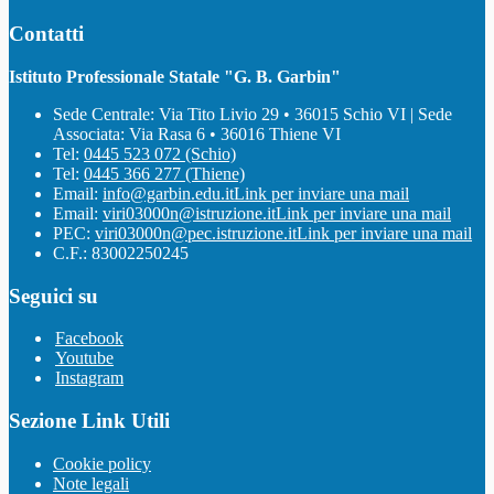
Contatti
Istituto Professionale Statale "G. B. Garbin"
Sede Centrale: Via Tito Livio 29 • 36015 Schio VI | Sede
Associata: Via Rasa 6 • 36016 Thiene VI
Tel:
0445 523 072 (Schio)
Tel:
0445 366 277 (Thiene)
Email:
info@garbin.edu.it
Link per inviare una mail
Email:
viri03000n@istruzione.it
Link per inviare una mail
PEC:
viri03000n@pec.istruzione.it
Link per inviare una mail
C.F.: 83002250245
Seguici su
Facebook
Youtube
Instagram
Sezione Link Utili
Cookie policy
Note legali