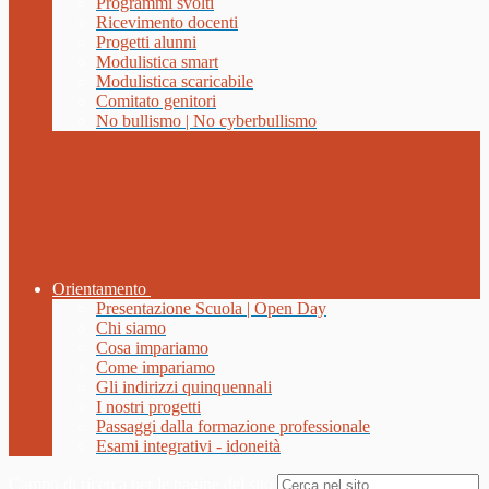
Programmi svolti
Ricevimento docenti
Progetti alunni
Modulistica smart
Modulistica scaricabile
Comitato genitori
No bullismo | No cyberbullismo
Orientamento
Presentazione Scuola | Open Day
Chi siamo
Cosa impariamo
Come impariamo
Gli indirizzi quinquennali
I nostri progetti
Passaggi dalla formazione professionale
Esami integrativi - idoneità
Campo di ricerca per le pagine del sito