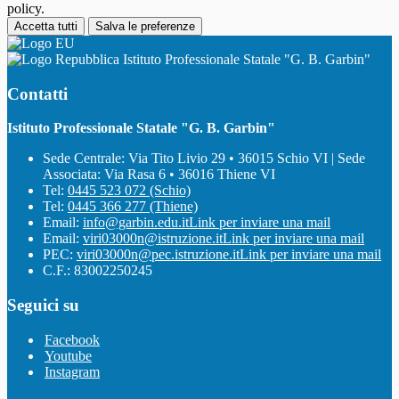
policy.
Accetta tutti
Salva le preferenze
Istituto Professionale Statale "G. B. Garbin"
Contatti
Istituto Professionale Statale "G. B. Garbin"
Sede Centrale: Via Tito Livio 29 • 36015 Schio VI | Sede
Associata: Via Rasa 6 • 36016 Thiene VI
Tel:
0445 523 072 (Schio)
Tel:
0445 366 277 (Thiene)
Email:
info@garbin.edu.it
Link per inviare una mail
Email:
viri03000n@istruzione.it
Link per inviare una mail
PEC:
viri03000n@pec.istruzione.it
Link per inviare una mail
C.F.: 83002250245
Seguici su
Facebook
Youtube
Instagram