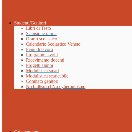
Studenti/Genitori
Libri di Testo
Scansione oraria
Orario scolastico
Calendario Scolastico Veneto
Piani di lavoro
Programmi svolti
Ricevimento docenti
Progetti alunni
Modulistica smart
Modulistica scaricabile
Comitato genitori
No bullismo | No cyberbullismo
Orientamento