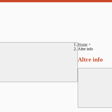
Home
>
Altre info
Altre info