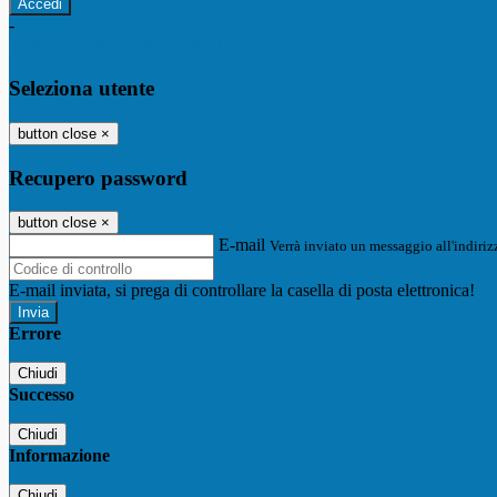
-
Entra con SPID
Entra con CIE
Seleziona utente
button close
×
Recupero password
button close
×
E-mail
Verrà inviato un messaggio all'indirizz
E-mail inviata, si prega di controllare la casella di posta elettronica!
Errore
Chiudi
Successo
Chiudi
Informazione
Chiudi