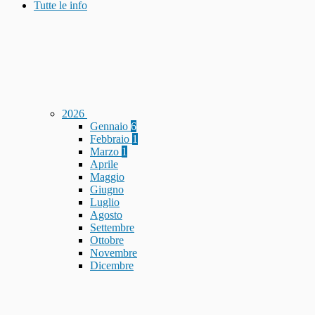
Tutte le info
2026
Gennaio
6
Febbraio
1
Marzo
1
Aprile
Maggio
Giugno
Luglio
Agosto
Settembre
Ottobre
Novembre
Dicembre