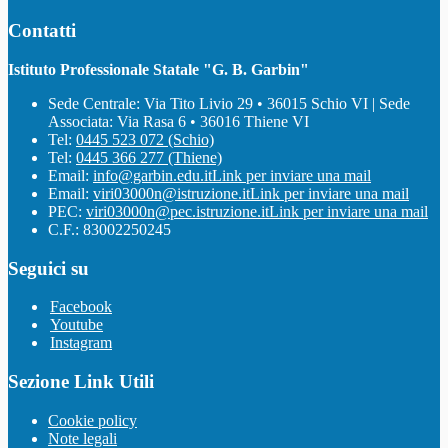
Contatti
Istituto Professionale Statale "G. B. Garbin"
Sede Centrale: Via Tito Livio 29 • 36015 Schio VI | Sede
Associata: Via Rasa 6 • 36016 Thiene VI
Tel:
0445 523 072 (Schio)
Tel:
0445 366 277 (Thiene)
Email:
info@garbin.edu.it
Link per inviare una mail
Email:
viri03000n@istruzione.it
Link per inviare una mail
PEC:
viri03000n@pec.istruzione.it
Link per inviare una mail
C.F.: 83002250245
Seguici su
Facebook
Youtube
Instagram
Sezione Link Utili
Cookie policy
Note legali