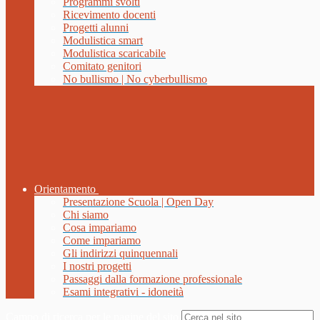
Programmi svolti
Ricevimento docenti
Progetti alunni
Modulistica smart
Modulistica scaricabile
Comitato genitori
No bullismo | No cyberbullismo
Orientamento
Presentazione Scuola | Open Day
Chi siamo
Cosa impariamo
Come impariamo
Gli indirizzi quinquennali
I nostri progetti
Passaggi dalla formazione professionale
Esami integrativi - idoneità
Campo di ricerca per le pagine del sito