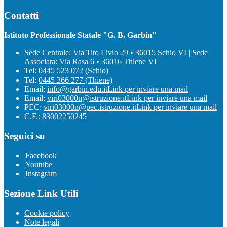
Contatti
Istituto Professionale Statale "G. B. Garbin"
Sede Centrale: Via Tito Livio 29 • 36015 Schio VI | Sede
Associata: Via Rasa 6 • 36016 Thiene VI
Tel:
0445 523 072 (Schio)
Tel:
0445 366 277 (Thiene)
Email:
info@garbin.edu.it
Link per inviare una mail
Email:
viri03000n@istruzione.it
Link per inviare una mail
PEC:
viri03000n@pec.istruzione.it
Link per inviare una mail
C.F.: 83002250245
Seguici su
Facebook
Youtube
Instagram
Sezione Link Utili
Cookie policy
Note legali