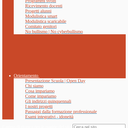
Programmi svolti
Ricevimento docenti
Progetti alunni
Modulistica smart
Modulistica scaricabile
Comitato genitori
No bullismo | No cyberbullismo
Orientamento
Presentazione Scuola | Open Day
Chi siamo
Cosa impariamo
Come impariamo
Gli indirizzi quinquennali
I nostri progetti
Passaggi dalla formazione professionale
Esami integrativi - idoneità
Campo di ricerca per le pagine del sito