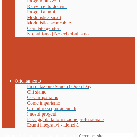
Programmi svolti
Ricevimento docenti
Progetti alunni
Modulistica smart
Modulistica scaricabile
Comitato genitori
No bullismo | No cyberbullismo
Orientamento
Presentazione Scuola | Open Day
Chi siamo
Cosa impariamo
Come impariamo
Gli indirizzi quinquennali
I nostri progetti
Passaggi dalla formazione professionale
Esami integrativi - idoneità
Campo di ricerca per le pagine del sito