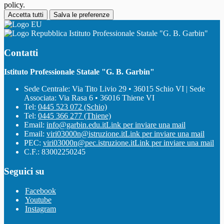
policy.
Accetta tutti
Salva le preferenze
Istituto Professionale Statale "G. B. Garbin"
Contatti
Istituto Professionale Statale "G. B. Garbin"
Sede Centrale: Via Tito Livio 29 • 36015 Schio VI | Sede
Associata: Via Rasa 6 • 36016 Thiene VI
Tel:
0445 523 072 (Schio)
Tel:
0445 366 277 (Thiene)
Email:
info@garbin.edu.it
Link per inviare una mail
Email:
viri03000n@istruzione.it
Link per inviare una mail
PEC:
viri03000n@pec.istruzione.it
Link per inviare una mail
C.F.: 83002250245
Seguici su
Facebook
Youtube
Instagram