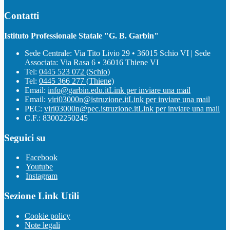
Contatti
Istituto Professionale Statale "G. B. Garbin"
Sede Centrale: Via Tito Livio 29 • 36015 Schio VI | Sede
Associata: Via Rasa 6 • 36016 Thiene VI
Tel:
0445 523 072 (Schio)
Tel:
0445 366 277 (Thiene)
Email:
info@garbin.edu.it
Link per inviare una mail
Email:
viri03000n@istruzione.it
Link per inviare una mail
PEC:
viri03000n@pec.istruzione.it
Link per inviare una mail
C.F.: 83002250245
Seguici su
Facebook
Youtube
Instagram
Sezione Link Utili
Cookie policy
Note legali