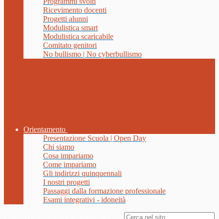
Programmi svolti
Ricevimento docenti
Progetti alunni
Modulistica smart
Modulistica scaricabile
Comitato genitori
No bullismo | No cyberbullismo
Orientamento
Presentazione Scuola | Open Day
Chi siamo
Cosa impariamo
Come impariamo
Gli indirizzi quinquennali
I nostri progetti
Passaggi dalla formazione professionale
Esami integrativi - idoneità
Campo di ricerca per le pagine del sito